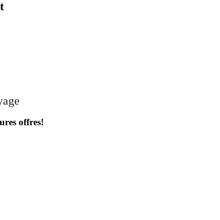
t
oyage
ures offres!