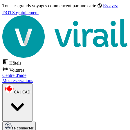
Tous les grands voyages commencent par une carte 🌎
Essayez
DOTS gratuitement
Hôtels
Voitures
Centre d'aide
Mes réservations
CA | CAD
se connecter