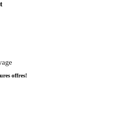
t
oyage
ures offres!