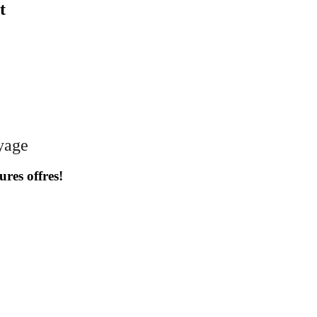
t
oyage
ures offres!