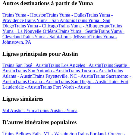
Autres destinations à partir de Yuma
Trains Yuma - Houston
Trains Yuma - Dallas
Trains Yuma -
Providence
Trains Yuma - San Antonio
Trains Yuma - San
Diego
Trains Yuma - Chicago
Trains Yuma - Albuquerque
Trains
Yuma - La Nouvelle-Orléans
Trains Yuma - Seattle
Trains Yuma -
Cleveland
Trains Yuma - Saint-Louis, Missouri
Trains Yuma -
Johnstown, PA
Lignes principales pour Austin
Trains San José - Austin
Trains Los Angeles - Austin
Trains Seattle -
Austin
Trains San Antonio - Austin
Trains Tucson - Austin
Trains
Atlanta - Austin
Trains Fayetteville, NC - Austin
Trains Sacramento -
Austin
Trains Omaha - Austin
Trains San Diego - Austin
Trains Fort
Lauderdale - Austin
Trains Fort Worth - Austin
Lignes similaires
Vol Austin - Yuma
Trains Austin - Yuma
D'autres itinéraires populaires
Trains Bellows Falls, VT - Washington
Trains Portland, Oregon -