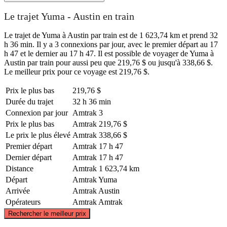
Le trajet Yuma - Austin en train
Le trajet de Yuma à Austin par train est de 1 623,74 km et prend 32
h 36 min. Il y a 3 connexions par jour, avec le premier départ au 17
h 47 et le dernier au 17 h 47. Il est possible de voyager de Yuma à
Austin par train pour aussi peu que 219,76 $ ou jusqu'à 338,66 $.
Le meilleur prix pour ce voyage est 219,76 $.
Prix ​​le plus bas
219,76 $
Durée du trajet
32 h 36 min
Connexion par jour
Amtrak
3
Prix ​​le plus bas
Amtrak
219,76 $
Le prix le plus élevé
Amtrak
338,66 $
Premier départ
Amtrak
17 h 47
Dernier départ
Amtrak
17 h 47
Distance
Amtrak
1 623,74 km
Départ
Amtrak
Yuma
Arrivée
Amtrak
Austin
Opérateurs
Amtrak
Amtrak
©
CARTO
, ©
OpenStreetMap
contributors
Rechercher le meilleur prix