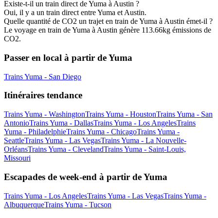
Existe-t-il un train direct de Yuma à Austin ?
Oui, il y a un train direct entre Yuma et Austin.
Quelle quantité de CO2 un trajet en train de Yuma à Austin émet-il ?
Le voyage en train de Yuma à Austin génère 113.66kg émissions de
CO2.
Passer en local à partir de Yuma
Trains Yuma - San Diego
Itinéraires tendance
Trains Yuma - Washington
Trains Yuma - Houston
Trains Yuma - San
Antonio
Trains Yuma - Dallas
Trains Yuma - Los Angeles
Trains
Yuma - Philadelphie
Trains Yuma - Chicago
Trains Yuma -
Seattle
Trains Yuma - Las Vegas
Trains Yuma - La Nouvelle-
Orléans
Trains Yuma - Cleveland
Trains Yuma - Saint-Louis,
Missouri
Escapades de week-end à partir de Yuma
Trains Yuma - Los Angeles
Trains Yuma - Las Vegas
Trains Yuma -
Albuquerque
Trains Yuma - Tucson