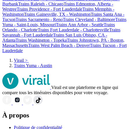
Burbank
Trains Raleigh - Chicago
Trains Edmonton, Alberta -
Westree
Trains Providence - Fort Lauderdale
Trains Memphis -
Washington
Trains Gainesville, TX - Washington
Trains Santa Ana -
Tucson
Trains Sacramento - Reno
Trains Cleveland - Baltimore
Trains
Yuma - Saint-Louis, Missouri
Trains Ann Arbor - Seattle
Trains
Orlando - Charlotte
Trains Fort Lauderdale - Charlottesville
Trains
Savannah - Fort Lauderdale
Trains San Luis Obispo, CA -
Atlanta
Trains Washington - Topeka
Trains Johnstown, PA - Boston,
Massachusetts
Trains West Palm Beach - Denver
Trains Tucson - Fort
Lauderdale
Virail
>
Trains Yuma - Austin
Virail est une plateforme en ligne qui
compare tous les itinéraires disponibles pour votre voyage.
À propos
Politique de confidentialité