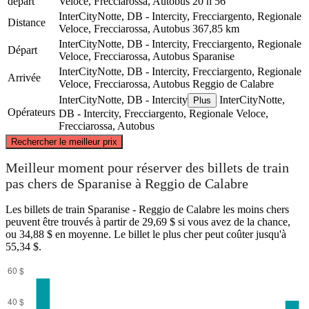
départ
Veloce, Frecciarossa, Autobus
20 h 56
InterCityNotte, DB - Intercity, Frecciargento, Regionale
Distance
Veloce, Frecciarossa, Autobus
367,85 km
InterCityNotte, DB - Intercity, Frecciargento, Regionale
Départ
Veloce, Frecciarossa, Autobus
Sparanise
InterCityNotte, DB - Intercity, Frecciargento, Regionale
Arrivée
Veloce, Frecciarossa, Autobus
Reggio de Calabre
InterCityNotte, DB - Intercity
InterCityNotte,
Plus
Opérateurs
DB - Intercity, Frecciargento, Regionale Veloce,
Frecciarossa, Autobus
©
CARTO
, ©
OpenStreetMap
contributors
Rechercher le meilleur prix
Sparanise
Meilleur moment pour réserver des billets de train
pas chers de Sparanise à Reggio de Calabre
Les billets de train Sparanise - Reggio de Calabre les moins chers
peuvent être trouvés à partir de 29,69 $ si vous avez de la chance,
ou 34,88 $ en moyenne. Le billet le plus cher peut coûter jusqu'à
55,34 $.
Reggio Calabria