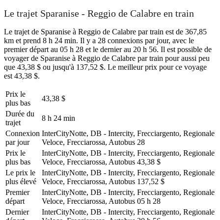
Le trajet Sparanise - Reggio de Calabre en train
Le trajet de Sparanise à Reggio de Calabre par train est de 367,85
km et prend 8 h 24 min. Il y a 28 connexions par jour, avec le
premier départ au 05 h 28 et le dernier au 20 h 56. Il est possible de
voyager de Sparanise à Reggio de Calabre par train pour aussi peu
que 43,38 $ ou jusqu'à 137,52 $. Le meilleur prix pour ce voyage
est 43,38 $.
Prix ​​le
43,38 $
plus bas
Durée du
8 h 24 min
trajet
Connexion
InterCityNotte, DB - Intercity, Frecciargento, Regionale
par jour
Veloce, Frecciarossa, Autobus
28
Prix ​​le
InterCityNotte, DB - Intercity, Frecciargento, Regionale
plus bas
Veloce, Frecciarossa, Autobus
43,38 $
Le prix le
InterCityNotte, DB - Intercity, Frecciargento, Regionale
plus élevé
Veloce, Frecciarossa, Autobus
137,52 $
Premier
InterCityNotte, DB - Intercity, Frecciargento, Regionale
départ
Veloce, Frecciarossa, Autobus
05 h 28
Dernier
InterCityNotte, DB - Intercity, Frecciargento, Regionale