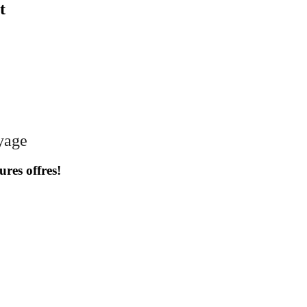
t
oyage
ures offres!