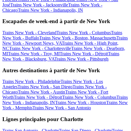
José
Trains New York - Jacksonville
Trains New York -
Chicago
Trains New York - Indianapolis, IN
Escapades de week-end à partir de New York
Trains New York - Cleveland
Trains New York - Columbus
Trains
New York - Buffalo
Trains New York - Boston, Massachusetts
Trains
New York - Newport News, VA
Trains New York - High Point,
NC
Trains New York - Charlottesville
Trains New York - Dearborn,
MI
Trains New York - Troy, MI
Trains New York - Détroit
Trains
New York - Blacksburg, VA
Trains New York - Pittsburgh
Autres destinations à partir de New York
Trains New York - Philadelphie
Trains New York - Los
Angeles
Trains New York - San Diego
Trains New York -
Chicago
Trains New York - Austin
Trains New York - Fort
Worth
Trains New York - Détroit
Trains New York - Columbus
Trains
New York - Indianapolis, IN
Trains New York - Houston
Trains New
York - Memphis
Trains New York - San Antonio
Lignes principales pour Charlotte
Trains San Antonio - Charlotte
Trains San Diego - Charlotte
Trains