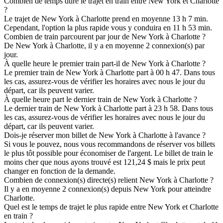
Combien de temps dure le trajet en train entre New York et Charlotte
?
Le trajet de New York à Charlotte prend en moyenne 13 h 7 min.
Cependant, l'option la plus rapide vous y conduira en 11 h 53 min.
Combien de train parcourent par jour de New York à Charlotte ?
De New York à Charlotte, il y a en moyenne 2 connexion(s) par
jour.
À quelle heure le premier train part-il de New York à Charlotte ?
Le premier train de New York à Charlotte part à 00 h 47. Dans tous
les cas, assurez-vous de vérifier les horaires avec nous le jour du
départ, car ils peuvent varier.
À quelle heure part le dernier train de New York à Charlotte ?
Le dernier train de New York à Charlotte part à 23 h 58. Dans tous
les cas, assurez-vous de vérifier les horaires avec nous le jour du
départ, car ils peuvent varier.
Dois-je réserver mon billet de New York à Charlotte à l'avance ?
Si vous le pouvez, nous vous recommandons de réserver vos billets
le plus tôt possible pour économiser de l'argent. Le billet de train le
moins cher que nous ayons trouvé est 121,24 $ mais le prix peut
changer en fonction de la demande.
Combien de connexion(s) directe(s) relient New York à Charlotte ?
Il y a en moyenne 2 connexion(s) depuis New York pour atteindre
Charlotte.
Quel est le temps de trajet le plus rapide entre New York et Charlotte
en train ?