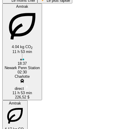
Le moins cher
Le plus rapide
Amtrak
4.04 kg CO
2
11 h 53 min
Charlotte, NC
18:37
Newark Penn Station
02:30
Charlotte
direct
11 h 53 min
226,52 $
Amtrak