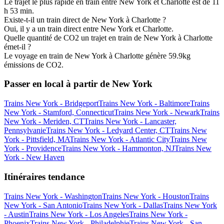
Le trajet le plus rapide en train entre New York et Charlotte est de 11
h 53 min.
Existe-t-il un train direct de New York à Charlotte ?
Oui, il y a un train direct entre New York et Charlotte.
Quelle quantité de CO2 un trajet en train de New York à Charlotte
émet-il ?
Le voyage en train de New York à Charlotte génère 59.9kg
émissions de CO2.
Passer en local à partir de New York
Trains New York - Bridgeport
Trains New York - Baltimore
Trains
New York - Stamford, Connecticut
Trains New York - Newark
Trains
New York - Meriden, CT
Trains New York - Lancaster,
Pennsylvanie
Trains New York - Ledyard Center, CT
Trains New
York - Pittsfield, MA
Trains New York - Atlantic City
Trains New
York - Providence
Trains New York - Hammonton, NJ
Trains New
York - New Haven
Itinéraires tendance
Trains New York - Washington
Trains New York - Houston
Trains
New York - San Antonio
Trains New York - Dallas
Trains New York
- Austin
Trains New York - Los Angeles
Trains New York -
Phoenix
Trains New York - Philadelphie
Trains New York - San