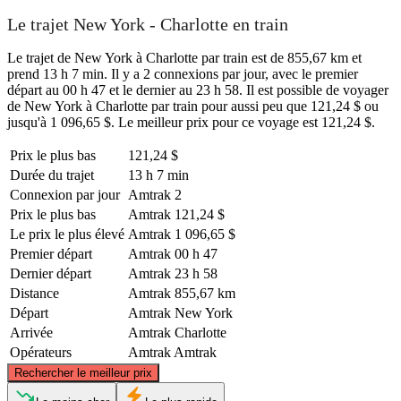
Le trajet New York - Charlotte en train
Le trajet de New York à Charlotte par train est de 855,67 km et
prend 13 h 7 min. Il y a 2 connexions par jour, avec le premier
départ au 00 h 47 et le dernier au 23 h 58. Il est possible de voyager
de New York à Charlotte par train pour aussi peu que 121,24 $ ou
jusqu'à 1 096,65 $. Le meilleur prix pour ce voyage est 121,24 $.
Prix ​​le plus bas
121,24 $
Durée du trajet
13 h 7 min
Connexion par jour
Amtrak
2
Prix ​​le plus bas
Amtrak
121,24 $
Le prix le plus élevé
Amtrak
1 096,65 $
Premier départ
Amtrak
00 h 47
Dernier départ
Amtrak
23 h 58
Distance
Amtrak
855,67 km
Départ
Amtrak
New York
Arrivée
Amtrak
Charlotte
Opérateurs
Amtrak
Amtrak
©
CARTO
, ©
OpenStreetMap
contributors
Rechercher le meilleur prix
New York, NY