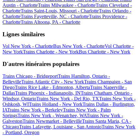
Austin - Charlotte
Trains Milwaukee - Charlotte
Trains Cleveland -
Charlotte
Trains Saint-Louis, Missouri - Charlotte
Trains Orlando -
Charlotte
Trains Fayetteville, NC - Charlotte
Trains Providence -
Charlotte
Trains Altoona, PA - Charlotte
Lignes similaires
Vol New York - Charlotte
Bus New York - Charlotte
Vol Charlotte -
New York
Trains Charlotte - New York
Bus Charlotte - New York
D'autres itinéraires populaires
Trains Chicago - Bridgeport
Trains Hamilton, Ontario -
Belleville
Trains Atlantic City - New York
Trains Champaign - San
Diego
Trains Rice Lake - Edmonton, Alberta
Trains Naperville -
Dallas
Trains Phoenix - Indianapolis, IN
Trains Chatham, Ontario -
Windsor, Ontario
Trains New York - Del Rio, TX
Trains New York -
Oshkosh, WI
Trains Holland - New York
Trains Dallas - Burlington,
IA
Trains New York - Berkeley
Trains New York - Palm
Springs
Trains New York - Wenatchee, WA
Trains New York -
Galveston
Trains Newmarket - Belleville
Trains Santa Maria, CA -
Chicago
Trains Lafayette, Louisiane - San Antonio
Trains New York
- Portland, Oregon