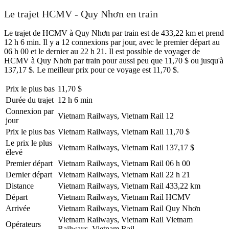
Le trajet HCMV - Quy Nhơn en train
Le trajet de HCMV à Quy Nhơn par train est de 433,22 km et prend
12 h 6 min. Il y a 12 connexions par jour, avec le premier départ au
06 h 00 et le dernier au 22 h 21. Il est possible de voyager de
HCMV à Quy Nhơn par train pour aussi peu que 11,70 $ ou jusqu'à
137,17 $. Le meilleur prix pour ce voyage est 11,70 $.
Prix ​​le plus bas
11,70 $
Durée du trajet
12 h 6 min
Connexion par
Vietnam Railways, Vietnam Rail
12
jour
Prix ​​le plus bas
Vietnam Railways, Vietnam Rail
11,70 $
Le prix le plus
Vietnam Railways, Vietnam Rail
137,17 $
élevé
Premier départ
Vietnam Railways, Vietnam Rail
06 h 00
Dernier départ
Vietnam Railways, Vietnam Rail
22 h 21
Distance
Vietnam Railways, Vietnam Rail
433,22 km
Départ
Vietnam Railways, Vietnam Rail
HCMV
Arrivée
Vietnam Railways, Vietnam Rail
Quy Nhơn
Vietnam Railways, Vietnam Rail
Vietnam
Opérateurs
Railways, Vietnam Rail