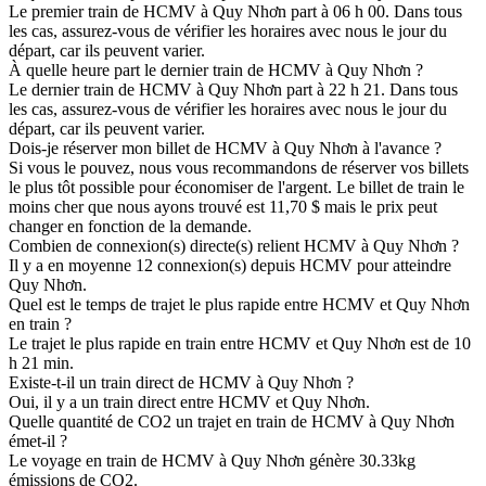
Le premier train de HCMV à Quy Nhơn part à 06 h 00. Dans tous
les cas, assurez-vous de vérifier les horaires avec nous le jour du
départ, car ils peuvent varier.
À quelle heure part le dernier train de HCMV à Quy Nhơn ?
Le dernier train de HCMV à Quy Nhơn part à 22 h 21. Dans tous
les cas, assurez-vous de vérifier les horaires avec nous le jour du
départ, car ils peuvent varier.
Dois-je réserver mon billet de HCMV à Quy Nhơn à l'avance ?
Si vous le pouvez, nous vous recommandons de réserver vos billets
le plus tôt possible pour économiser de l'argent. Le billet de train le
moins cher que nous ayons trouvé est 11,70 $ mais le prix peut
changer en fonction de la demande.
Combien de connexion(s) directe(s) relient HCMV à Quy Nhơn ?
Il y a en moyenne 12 connexion(s) depuis HCMV pour atteindre
Quy Nhơn.
Quel est le temps de trajet le plus rapide entre HCMV et Quy Nhơn
en train ?
Le trajet le plus rapide en train entre HCMV et Quy Nhơn est de 10
h 21 min.
Existe-t-il un train direct de HCMV à Quy Nhơn ?
Oui, il y a un train direct entre HCMV et Quy Nhơn.
Quelle quantité de CO2 un trajet en train de HCMV à Quy Nhơn
émet-il ?
Le voyage en train de HCMV à Quy Nhơn génère 30.33kg
émissions de CO2.