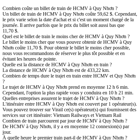
Combien coûte un billet de train de HCMV à Quy Nhơn ?
Un billet de train de HCMV à Quy Nhơn coûte 59,62 $. Cependant,
le prix varie selon la date d'achat et si c'est un moment chargé de la
journée. Il arrive parfois que le prix du billet soit aussi bas que
11,70 $.
Quel est le billet de train le moins cher de HCMV à Quy Nhơn ?
Le billet le moins cher que vous pouvez obtenir de HCMV à Quy
Nhơn coûte 11,70 $. Pour obtenir le billet le moins cher possible,
nous vous recommandons de réserver le plus tôt possible et en
évitant les heures de pointe.
Quelle est la distance de HCMV à Quy Nhơn en train ?
La distance de HCMV à Quy Nhơn est de 433,22 km.
Combien de temps dure le trajet en train entre HCMV et Quy Nhơn
?
Le trajet de HCMV à Quy Nhơn prend en moyenne 12 h 6 min.
Cependant, l'option la plus rapide vous y conduira en 10 h 21 min.
Quelles entreprises assurent le trajet de HCMV à Quy Nhơn ?
L'itinéraire entre HCMV à Quy Nhơn est couvert par 1 opérateur(s).
Vous pouvez trouver sur Virail ce(s) opérateur(s) qui fournissent des
services sur cet itinéraire: Vietnam Railways et Vietnam Rail
Combien de train parcourent par jour de HCMV à Quy Nhơn ?
De HCMV à Quy Nhơn, il y a en moyenne 12 connexion(s) par
jour.
À quelle heure le premier train part-il de HCMV à Quy Nhơn ?