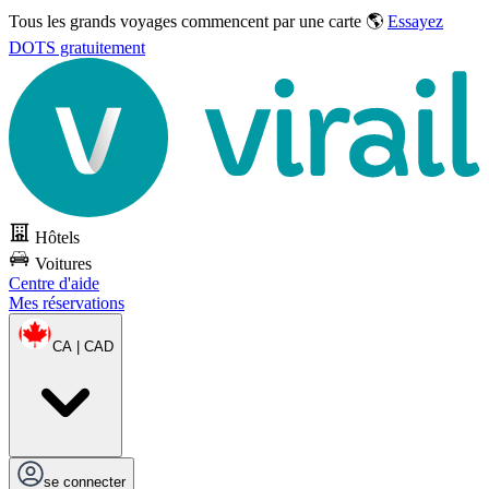
Tous les grands voyages commencent par une carte 🌎
Essayez
DOTS gratuitement
Hôtels
Voitures
Centre d'aide
Mes réservations
CA | CAD
se connecter