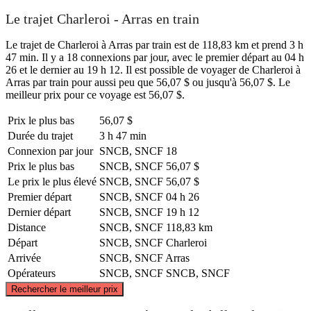
Le trajet Charleroi - Arras en train
Le trajet de Charleroi à Arras par train est de 118,83 km et prend 3 h
47 min. Il y a 18 connexions par jour, avec le premier départ au 04 h
26 et le dernier au 19 h 12. Il est possible de voyager de Charleroi à
Arras par train pour aussi peu que 56,07 $ ou jusqu'à 56,07 $. Le
meilleur prix pour ce voyage est 56,07 $.
Prix ​​le plus bas
56,07 $
Durée du trajet
3 h 47 min
Connexion par jour
SNCB, SNCF
18
Prix ​​le plus bas
SNCB, SNCF
56,07 $
Le prix le plus élevé
SNCB, SNCF
56,07 $
Premier départ
SNCB, SNCF
04 h 26
Dernier départ
SNCB, SNCF
19 h 12
Distance
SNCB, SNCF
118,83 km
Départ
SNCB, SNCF
Charleroi
Arrivée
SNCB, SNCF
Arras
Opérateurs
SNCB, SNCF
SNCB, SNCF
©
CARTO
, ©
OpenStreetMap
contributors
Rechercher le meilleur prix