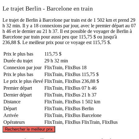
Le trajet Berlin - Barcelone en train
Le trajet de Berlin à Barcelone par train est de 1 502 km et prend 29
h 32 min. Il y a 18 connexions par jour, avec le premier départ au 07
h 46 et le dernier au 21 h 37. Il est possible de voyager de Berlin à
Barcelone par train pour aussi peu que 115,75 $ ou jusqu'à
236,88 $. Le meilleur prix pour ce voyage est 115,75 $.
Prix ​​le plus bas
115,75 $
Durée du trajet
29 h 32 min
Connexion par jour
FlixTrain, FlixBus
18
Prix ​​le plus bas
FlixTrain, FlixBus
115,75 $
Le prix le plus élevé
FlixTrain, FlixBus
236,88 $
Premier départ
FlixTrain, FlixBus
07 h 46
Dernier départ
FlixTrain, FlixBus
21 h 37
Distance
FlixTrain, FlixBus
1 502 km
Départ
FlixTrain, FlixBus
Berlin
Arrivée
FlixTrain, FlixBus
Barcelone
Opérateurs
FlixTrain, FlixBus
FlixTrain, FlixBus
©
CARTO
, ©
OpenStreetMap
contributors
Rechercher le meilleur prix
Berlin