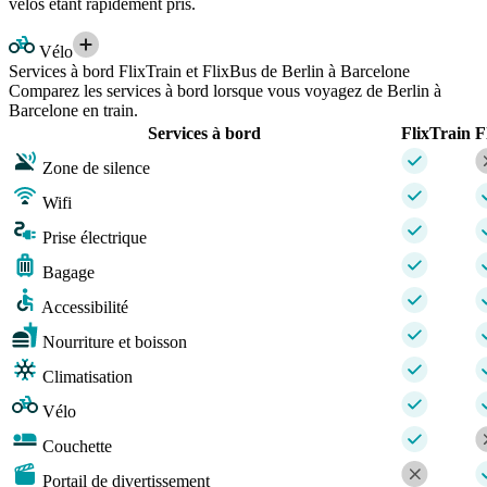
vélos étant rapidement pris.
Vélo
Services à bord FlixTrain et FlixBus de Berlin à Barcelone
Comparez les services à bord lorsque vous voyagez de Berlin à
Barcelone en train.
Services à bord
FlixTrain
F
Zone de silence
Wifi
Prise électrique
Bagage
Accessibilité
Nourriture et boisson
Climatisation
Vélo
Couchette
Portail de divertissement