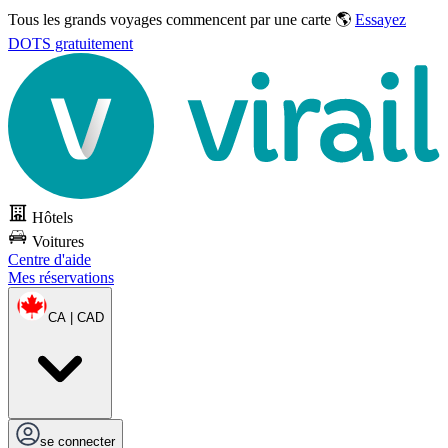
Tous les grands voyages commencent par une carte 🌎
Essayez
DOTS gratuitement
Hôtels
Voitures
Centre d'aide
Mes réservations
CA | CAD
se connecter