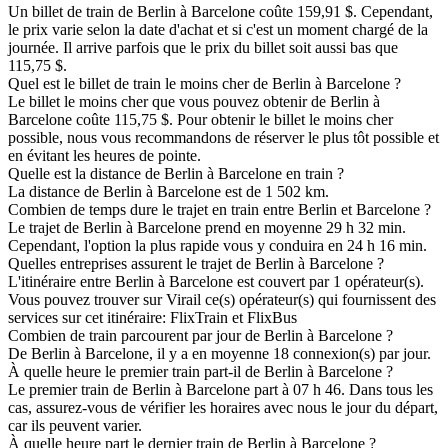
Un billet de train de Berlin à Barcelone coûte 159,91 $. Cependant,
le prix varie selon la date d'achat et si c'est un moment chargé de la
journée. Il arrive parfois que le prix du billet soit aussi bas que
115,75 $.
Quel est le billet de train le moins cher de Berlin à Barcelone ?
Le billet le moins cher que vous pouvez obtenir de Berlin à
Barcelone coûte 115,75 $. Pour obtenir le billet le moins cher
possible, nous vous recommandons de réserver le plus tôt possible et
en évitant les heures de pointe.
Quelle est la distance de Berlin à Barcelone en train ?
La distance de Berlin à Barcelone est de 1 502 km.
Combien de temps dure le trajet en train entre Berlin et Barcelone ?
Le trajet de Berlin à Barcelone prend en moyenne 29 h 32 min.
Cependant, l'option la plus rapide vous y conduira en 24 h 16 min.
Quelles entreprises assurent le trajet de Berlin à Barcelone ?
L'itinéraire entre Berlin à Barcelone est couvert par 1 opérateur(s).
Vous pouvez trouver sur Virail ce(s) opérateur(s) qui fournissent des
services sur cet itinéraire: FlixTrain et FlixBus
Combien de train parcourent par jour de Berlin à Barcelone ?
De Berlin à Barcelone, il y a en moyenne 18 connexion(s) par jour.
À quelle heure le premier train part-il de Berlin à Barcelone ?
Le premier train de Berlin à Barcelone part à 07 h 46. Dans tous les
cas, assurez-vous de vérifier les horaires avec nous le jour du départ,
car ils peuvent varier.
À quelle heure part le dernier train de Berlin à Barcelone ?