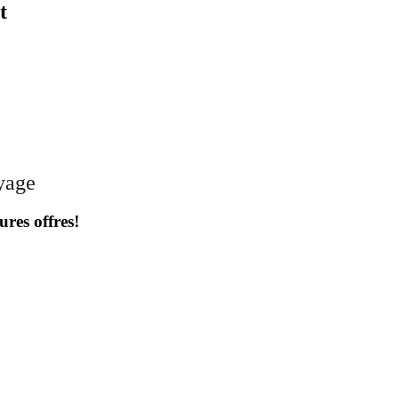
t
oyage
ures offres!