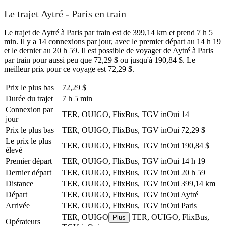
Le trajet Aytré - Paris en train
Le trajet de Aytré à Paris par train est de 399,14 km et prend 7 h 5
min. Il y a 14 connexions par jour, avec le premier départ au 14 h 19
et le dernier au 20 h 59. Il est possible de voyager de Aytré à Paris
par train pour aussi peu que 72,29 $ ou jusqu'à 190,84 $. Le
meilleur prix pour ce voyage est 72,29 $.
Prix ​​le plus bas
72,29 $
Durée du trajet
7 h 5 min
Connexion par
TER, OUIGO, FlixBus, TGV inOui
14
jour
Prix ​​le plus bas
TER, OUIGO, FlixBus, TGV inOui
72,29 $
Le prix le plus
TER, OUIGO, FlixBus, TGV inOui
190,84 $
élevé
Premier départ
TER, OUIGO, FlixBus, TGV inOui
14 h 19
Dernier départ
TER, OUIGO, FlixBus, TGV inOui
20 h 59
Distance
TER, OUIGO, FlixBus, TGV inOui
399,14 km
Départ
TER, OUIGO, FlixBus, TGV inOui
Aytré
Arrivée
TER, OUIGO, FlixBus, TGV inOui
Paris
TER, OUIGO
TER, OUIGO, FlixBus,
Plus
Opérateurs