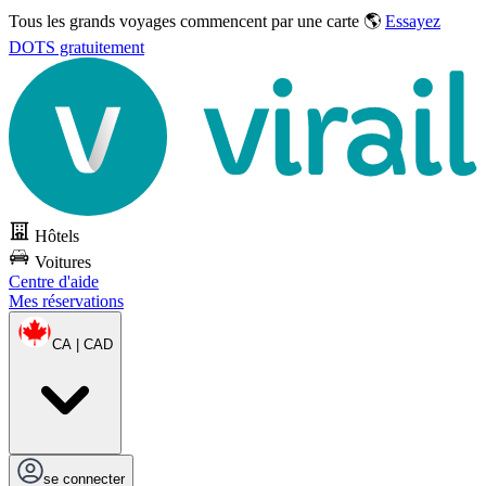
Tous les grands voyages commencent par une carte 🌎
Essayez
DOTS gratuitement
Hôtels
Voitures
Centre d'aide
Mes réservations
CA | CAD
se connecter