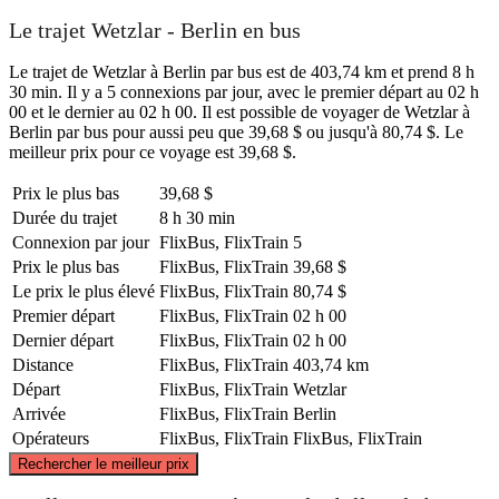
Le trajet Wetzlar - Berlin en bus
Le trajet de Wetzlar à Berlin par bus est de 403,74 km et prend 8 h
30 min. Il y a 5 connexions par jour, avec le premier départ au 02 h
00 et le dernier au 02 h 00. Il est possible de voyager de Wetzlar à
Berlin par bus pour aussi peu que 39,68 $ ou jusqu'à 80,74 $. Le
meilleur prix pour ce voyage est 39,68 $.
Prix ​​le plus bas
39,68 $
Durée du trajet
8 h 30 min
Connexion par jour
FlixBus, FlixTrain
5
Prix ​​le plus bas
FlixBus, FlixTrain
39,68 $
Le prix le plus élevé
FlixBus, FlixTrain
80,74 $
Premier départ
FlixBus, FlixTrain
02 h 00
Dernier départ
FlixBus, FlixTrain
02 h 00
Distance
FlixBus, FlixTrain
403,74 km
Départ
FlixBus, FlixTrain
Wetzlar
Arrivée
FlixBus, FlixTrain
Berlin
Opérateurs
FlixBus, FlixTrain
FlixBus, FlixTrain
©
CARTO
, ©
OpenStreetMap
contributors
Rechercher le meilleur prix
Berlin