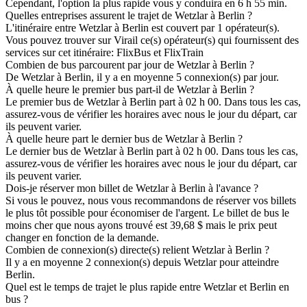
Cependant, l'option la plus rapide vous y conduira en 6 h 55 min.
Quelles entreprises assurent le trajet de Wetzlar à Berlin ?
L'itinéraire entre Wetzlar à Berlin est couvert par 1 opérateur(s).
Vous pouvez trouver sur Virail ce(s) opérateur(s) qui fournissent des
services sur cet itinéraire: FlixBus et FlixTrain
Combien de bus parcourent par jour de Wetzlar à Berlin ?
De Wetzlar à Berlin, il y a en moyenne 5 connexion(s) par jour.
À quelle heure le premier bus part-il de Wetzlar à Berlin ?
Le premier bus de Wetzlar à Berlin part à 02 h 00. Dans tous les cas,
assurez-vous de vérifier les horaires avec nous le jour du départ, car
ils peuvent varier.
À quelle heure part le dernier bus de Wetzlar à Berlin ?
Le dernier bus de Wetzlar à Berlin part à 02 h 00. Dans tous les cas,
assurez-vous de vérifier les horaires avec nous le jour du départ, car
ils peuvent varier.
Dois-je réserver mon billet de Wetzlar à Berlin à l'avance ?
Si vous le pouvez, nous vous recommandons de réserver vos billets
le plus tôt possible pour économiser de l'argent. Le billet de bus le
moins cher que nous ayons trouvé est 39,68 $ mais le prix peut
changer en fonction de la demande.
Combien de connexion(s) directe(s) relient Wetzlar à Berlin ?
Il y a en moyenne 2 connexion(s) depuis Wetzlar pour atteindre
Berlin.
Quel est le temps de trajet le plus rapide entre Wetzlar et Berlin en
bus ?