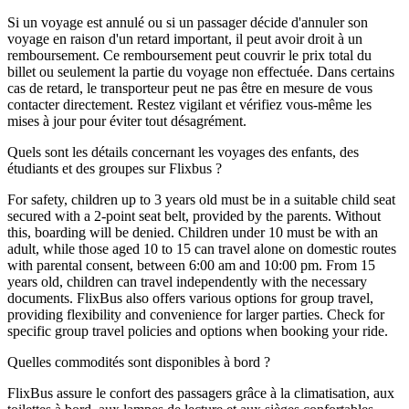
Si un voyage est annulé ou si un passager décide d'annuler son
voyage en raison d'un retard important, il peut avoir droit à un
remboursement. Ce remboursement peut couvrir le prix total du
billet ou seulement la partie du voyage non effectuée. Dans certains
cas de retard, le transporteur peut ne pas être en mesure de vous
contacter directement. Restez vigilant et vérifiez vous-même les
mises à jour pour éviter tout désagrément.
Quels sont les détails concernant les voyages des enfants, des
étudiants et des groupes sur Flixbus ?
For safety, children up to 3 years old must be in a suitable child seat
secured with a 2-point seat belt, provided by the parents. Without
this, boarding will be denied. Children under 10 must be with an
adult, while those aged 10 to 15 can travel alone on domestic routes
with parental consent, between 6:00 am and 10:00 pm. From 15
years old, children can travel independently with the necessary
documents. FlixBus also offers various options for group travel,
providing flexibility and convenience for larger parties. Check for
specific group travel policies and options when booking your ride.
Quelles commodités sont disponibles à bord ?
FlixBus assure le confort des passagers grâce à la climatisation, aux