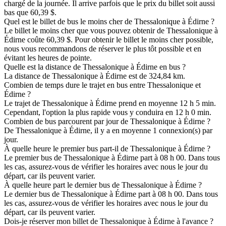
chargé de la journée. Il arrive parfois que le prix du billet soit aussi
bas que 60,39 $.
Quel est le billet de bus le moins cher de Thessalonique à Édirne ?
Le billet le moins cher que vous pouvez obtenir de Thessalonique à
Édirne coûte 60,39 $. Pour obtenir le billet le moins cher possible,
nous vous recommandons de réserver le plus tôt possible et en
évitant les heures de pointe.
Quelle est la distance de Thessalonique à Édirne en bus ?
La distance de Thessalonique à Édirne est de 324,84 km.
Combien de temps dure le trajet en bus entre Thessalonique et
Édirne ?
Le trajet de Thessalonique à Édirne prend en moyenne 12 h 5 min.
Cependant, l'option la plus rapide vous y conduira en 12 h 0 min.
Combien de bus parcourent par jour de Thessalonique à Édirne ?
De Thessalonique à Édirne, il y a en moyenne 1 connexion(s) par
jour.
À quelle heure le premier bus part-il de Thessalonique à Édirne ?
Le premier bus de Thessalonique à Édirne part à 08 h 00. Dans tous
les cas, assurez-vous de vérifier les horaires avec nous le jour du
départ, car ils peuvent varier.
À quelle heure part le dernier bus de Thessalonique à Édirne ?
Le dernier bus de Thessalonique à Édirne part à 08 h 00. Dans tous
les cas, assurez-vous de vérifier les horaires avec nous le jour du
départ, car ils peuvent varier.
Dois-je réserver mon billet de Thessalonique à Édirne à l'avance ?