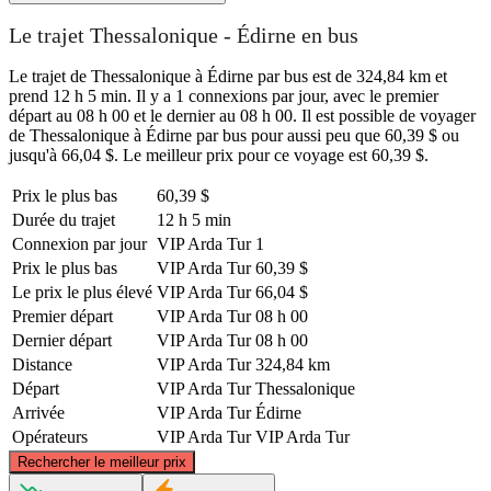
Le trajet Thessalonique - Édirne en bus
Le trajet de Thessalonique à Édirne par bus est de 324,84 km et
prend 12 h 5 min. Il y a 1 connexions par jour, avec le premier
départ au 08 h 00 et le dernier au 08 h 00. Il est possible de voyager
de Thessalonique à Édirne par bus pour aussi peu que 60,39 $ ou
jusqu'à 66,04 $. Le meilleur prix pour ce voyage est 60,39 $.
Prix ​​le plus bas
60,39 $
Durée du trajet
12 h 5 min
Connexion par jour
VIP Arda Tur
1
Prix ​​le plus bas
VIP Arda Tur
60,39 $
Le prix le plus élevé
VIP Arda Tur
66,04 $
Premier départ
VIP Arda Tur
08 h 00
Dernier départ
VIP Arda Tur
08 h 00
Distance
VIP Arda Tur
324,84 km
Départ
VIP Arda Tur
Thessalonique
Arrivée
VIP Arda Tur
Édirne
Opérateurs
VIP Arda Tur
VIP Arda Tur
©
CARTO
, ©
OpenStreetMap
contributors
Rechercher le meilleur prix