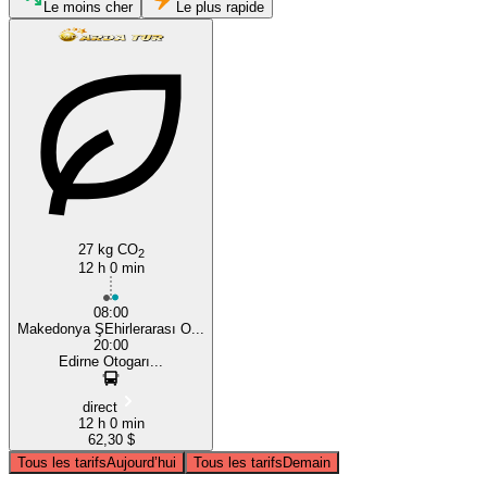
Le moins cher
Le plus rapide
Edirne
Thessaloniki
27 kg CO
2
12 h 0 min
08:00
Makedonya ŞEhirlerarası O...
20:00
Edirne Otogarı...
direct
12 h 0 min
62,30 $
Tous les tarifs
Aujourd’hui
Tous les tarifs
Demain