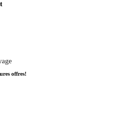
t
oyage
ures offres!