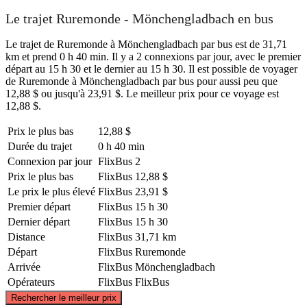
Le trajet Ruremonde - Mönchengladbach en bus
Le trajet de Ruremonde à Mönchengladbach par bus est de 31,71
km et prend 0 h 40 min. Il y a 2 connexions par jour, avec le premier
départ au 15 h 30 et le dernier au 15 h 30. Il est possible de voyager
de Ruremonde à Mönchengladbach par bus pour aussi peu que
12,88 $ ou jusqu'à 23,91 $. Le meilleur prix pour ce voyage est
12,88 $.
Prix ​​le plus bas
12,88 $
Durée du trajet
0 h 40 min
Connexion par jour
FlixBus
2
Prix ​​le plus bas
FlixBus
12,88 $
Le prix le plus élevé
FlixBus
23,91 $
Premier départ
FlixBus
15 h 30
Dernier départ
FlixBus
15 h 30
Distance
FlixBus
31,71 km
Départ
FlixBus
Ruremonde
Arrivée
FlixBus
Mönchengladbach
Opérateurs
FlixBus
FlixBus
©
CARTO
, ©
OpenStreetMap
contributors
Rechercher le meilleur prix