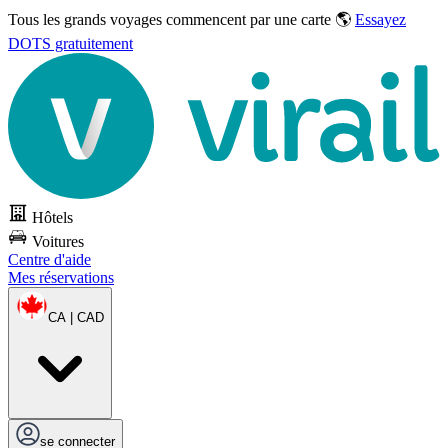
Tous les grands voyages commencent par une carte 🌎
Essayez
DOTS gratuitement
Hôtels
Voitures
Centre d'aide
Mes réservations
CA | CAD
se connecter