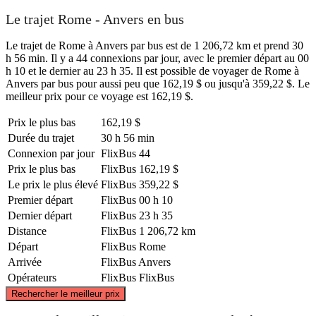
Le trajet Rome - Anvers en bus
Le trajet de Rome à Anvers par bus est de 1 206,72 km et prend 30
h 56 min. Il y a 44 connexions par jour, avec le premier départ au 00
h 10 et le dernier au 23 h 35. Il est possible de voyager de Rome à
Anvers par bus pour aussi peu que 162,19 $ ou jusqu'à 359,22 $. Le
meilleur prix pour ce voyage est 162,19 $.
Prix ​​le plus bas
162,19 $
Durée du trajet
30 h 56 min
Connexion par jour
FlixBus
44
Prix ​​le plus bas
FlixBus
162,19 $
Le prix le plus élevé
FlixBus
359,22 $
Premier départ
FlixBus
00 h 10
Dernier départ
FlixBus
23 h 35
Distance
FlixBus
1 206,72 km
Départ
FlixBus
Rome
Arrivée
FlixBus
Anvers
Opérateurs
FlixBus
FlixBus
©
CARTO
, ©
OpenStreetMap
contributors
Rechercher le meilleur prix
Antwerp