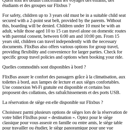
Quels sont les détails concernant les voyages des enfants, des
étudiants et des groupes sur Flixbus ?
For safety, children up to 3 years old must be in a suitable child seat
secured with a 2-point seat belt, provided by the parents. Without
this, boarding will be denied. Children under 10 must be with an
adult, while those aged 10 to 15 can travel alone on domestic routes
with parental consent, between 6:00 am and 10:00 pm. From 15
years old, children can travel independently with the necessary
documents. FlixBus also offers various options for group travel,
providing flexibility and convenience for larger parties. Check for
specific group travel policies and options when booking your ride.
Quelles commodités sont disponibles à bord ?
FlixBus assure le confort des passagers grâce à la climatisation, aux
toilettes à bord, aux lampes de lecture et aux sièges confortables.
Une connexion Wi-Fi gratuite est disponible et certains bus
proposent des collations, des rafraîchissements et des ports USB.
La réservation de siège est-elle disponible sur Flixbus ?
Choisissez parmi plusieurs options de sièges lors de la réservation de
votre billet FlixBus pour « destination ». Optez pour le siège
classique pour vous asseoir en famille ou entre amis, le siège table
pour travailler ou étudier, le siège panoramique pour une vue