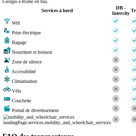
Giorgio à Rome en bus.
DB -
Services à bord
Tr
Intercity
Wifi
Prise électrique
Bagage
Nourriture et boisson
Zone de silence
Accessibilité
Climatisation
Vélo
Couchette
Portail de divertissement
landingPage.services.mobility_and_wheelchair_services