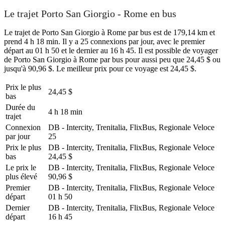
Le trajet Porto San Giorgio - Rome en bus
Le trajet de Porto San Giorgio à Rome par bus est de 179,14 km et
prend 4 h 18 min. Il y a 25 connexions par jour, avec le premier
départ au 01 h 50 et le dernier au 16 h 45. Il est possible de voyager
de Porto San Giorgio à Rome par bus pour aussi peu que 24,45 $ ou
jusqu'à 90,96 $. Le meilleur prix pour ce voyage est 24,45 $.
Prix ​​le plus
24,45 $
bas
Durée du
4 h 18 min
trajet
Connexion
DB - Intercity, Trenitalia, FlixBus, Regionale Veloce
par jour
25
Prix ​​le plus
DB - Intercity, Trenitalia, FlixBus, Regionale Veloce
bas
24,45 $
Le prix le
DB - Intercity, Trenitalia, FlixBus, Regionale Veloce
plus élevé
90,96 $
Premier
DB - Intercity, Trenitalia, FlixBus, Regionale Veloce
départ
01 h 50
Dernier
DB - Intercity, Trenitalia, FlixBus, Regionale Veloce
départ
16 h 45