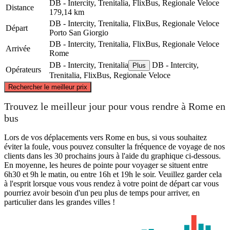
DB - Intercity, Trenitalia, FlixBus, Regionale Veloce
Distance
179,14 km
DB - Intercity, Trenitalia, FlixBus, Regionale Veloce
Départ
Porto San Giorgio
DB - Intercity, Trenitalia, FlixBus, Regionale Veloce
Arrivée
Rome
DB - Intercity, Trenitalia
DB - Intercity,
Plus
Opérateurs
Trenitalia, FlixBus, Regionale Veloce
©
CARTO
, ©
OpenStreetMap
contributors
Rechercher le meilleur prix
Porto San Giorgio
Trouvez le meilleur jour pour vous rendre à Rome en
bus
Lors de vos déplacements vers Rome en bus, si vous souhaitez
éviter la foule, vous pouvez consulter la fréquence de voyage de nos
clients dans les 30 prochains jours à l'aide du graphique ci-dessous.
En moyenne, les heures de pointe pour voyager se situent entre
6h30 et 9h le matin, ou entre 16h et 19h le soir. Veuillez garder cela
à l'esprit lorsque vous vous rendez à votre point de départ car vous
pourriez avoir besoin d'un peu plus de temps pour arriver, en
particulier dans les grandes villes !
Rome