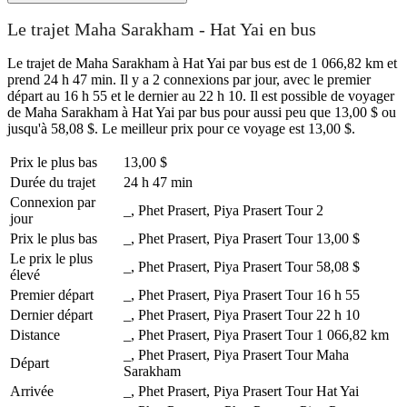
Le trajet Maha Sarakham - Hat Yai en bus
Le trajet de Maha Sarakham à Hat Yai par bus est de 1 066,82 km et
prend 24 h 47 min. Il y a 2 connexions par jour, avec le premier
départ au 16 h 55 et le dernier au 22 h 10. Il est possible de voyager
de Maha Sarakham à Hat Yai par bus pour aussi peu que 13,00 $ ou
jusqu'à 58,08 $. Le meilleur prix pour ce voyage est 13,00 $.
Prix ​​le plus bas
13,00 $
Durée du trajet
24 h 47 min
Connexion par
_, Phet Prasert, Piya Prasert Tour
2
jour
Prix ​​le plus bas
_, Phet Prasert, Piya Prasert Tour
13,00 $
Le prix le plus
_, Phet Prasert, Piya Prasert Tour
58,08 $
élevé
Premier départ
_, Phet Prasert, Piya Prasert Tour
16 h 55
Dernier départ
_, Phet Prasert, Piya Prasert Tour
22 h 10
Distance
_, Phet Prasert, Piya Prasert Tour
1 066,82 km
_, Phet Prasert, Piya Prasert Tour
Maha
Départ
Sarakham
Arrivée
_, Phet Prasert, Piya Prasert Tour
Hat Yai