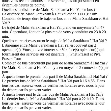
nous vous recommandons de réserver le plus tôt possible et en
évitant les heures de pointe.
Quelle est la distance de Maha Sarakham à Hat Yai en bus ?
La distance de Maha Sarakham à Hat Yai est de 1 066,82 km.
Combien de temps dure le trajet en bus entre Maha Sarakham et Hat
Yai ?
Le trajet de Maha Sarakham à Hat Yai prend en moyenne 24 h 47
min. Cependant, l'option la plus rapide vous y conduira en 23 h 20
min.
Quelles entreprises assurent le trajet de Maha Sarakham à Hat Yai ?
L'itinéraire entre Maha Sarakham à Hat Yai est couvert par 2
opérateur(s). Vous pouvez trouver sur Virail ce(s) opérateur(s) qui
fournissent des services sur cet itinéraire: _, Phet Prasert et Piya
Prasert Tour
Combien de bus parcourent par jour de Maha Sarakham à Hat Yai ?
De Maha Sarakham à Hat Yai, il y a en moyenne 2 connexion(s) par
jour.
À quelle heure le premier bus part-il de Maha Sarakham à Hat Yai ?
Le premier bus de Maha Sarakham à Hat Yai part à 16 h 55. Dans
tous les cas, assurez-vous de vérifier les horaires avec nous le jour
du départ, car ils peuvent varier.
À quelle heure part le dernier bus de Maha Sarakham à Hat Yai ?
Le dernier bus de Maha Sarakham à Hat Yai part à 22 h 10. Dans
tous les cas, assurez-vous de vérifier les horaires avec nous le jour
du départ, car ils peuvent varier.