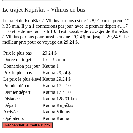
Le trajet Kupiškis - Vilnius en bus
Le trajet de Kupiškis à Vilnius par bus est de 128,91 km et prend 15
h 35 min. Il y a 1 connexions par jour, avec le premier départ au 17
h 10 et le dernier au 17 h 10. Il est possible de voyager de Kupiškis
à Vilnius par bus pour aussi peu que 29,24 $ ou jusqu'à 29,24 $. Le
meilleur prix pour ce voyage est 29,24 $.
Prix ​​le plus bas
29,24 $
Durée du trajet
15 h 35 min
Connexion par jour
Kautra
1
Prix ​​le plus bas
Kautra
29,24 $
Le prix le plus élevé
Kautra
29,24 $
Premier départ
Kautra
17 h 10
Dernier départ
Kautra
17 h 10
Distance
Kautra
128,91 km
Départ
Kautra
Kupiškis
Arrivée
Kautra
Vilnius
Opérateurs
Kautra
Kautra
©
CARTO
, ©
OpenStreetMap
contributors
Rechercher le meilleur prix