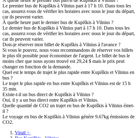
À quelle heure le premier bus part-il de Kupiškis à Vilnius ?
Le premier bus de Kupiškis à Vilnius part à 17 h 10. Dans tous les
cas, assurez-vous de vérifier les horaires avec nous le jour du départ,
car ils peuvent varier.
À quelle heure part le dernier bus de Kupiškis à Vilnius ?
Le dernier bus de Kupiškis à Vilnius part à 17 h 10. Dans tous les
cas, assurez-vous de vérifier les horaires avec nous le jour du départ,
car ils peuvent varier.
Dois-je réserver mon billet de Kupiškis à Vilnius à l'avance ?
Si vous le pouvez, nous vous recommandons de réserver vos billets
le plus tôt possible pour économiser de l'argent. Le billet de bus le
moins cher que nous ayons trouvé est 29,24 $ mais le prix peut
changer en fonction de la demande.
Quel est le temps de trajet le plus rapide entre Kupiškis et Vilnius en
bus ?
Le trajet le plus rapide en bus entre Kupiškis et Vilnius est de 15 h
35 min.
Existe-t-il un bus direct de Kupiškis à Vilnius ?
Oui, il y a un bus direct entre Kupiškis et Vilnius.
Quelle quantité de CO2 un trajet en bus de Kupiškis à Vilnius émet-
il ?
Le voyage en bus de Kupiškis à Vilnius génère 9.67kg émissions de
CO2.
Virail
>