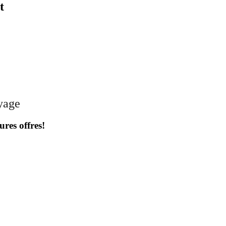
t
oyage
ures offres!