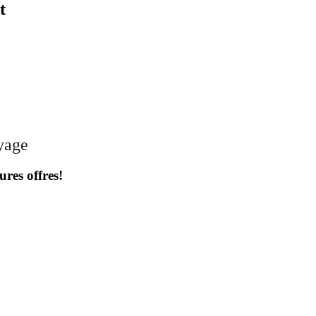
t
oyage
ures offres!