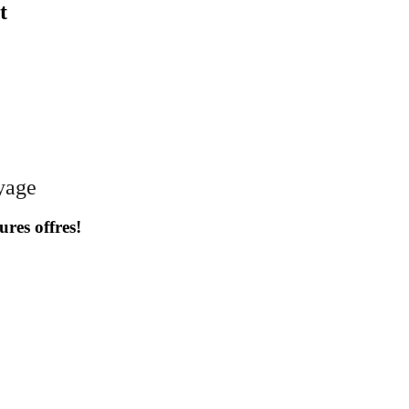
t
oyage
ures offres!